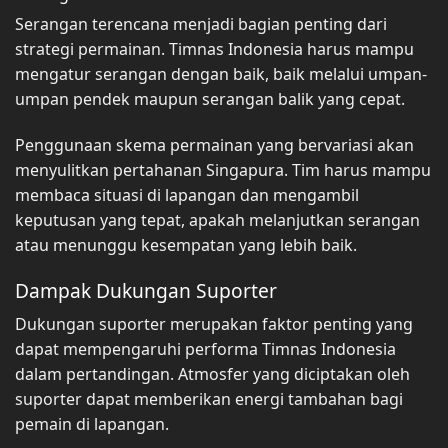
Serangan terencana menjadi bagian penting dari
strategi permainan. Timnas Indonesia harus mampu
mengatur serangan dengan baik, baik melalui umpan-
umpan pendek maupun serangan balik yang cepat.
Penggunaan skema permainan yang bervariasi akan
menyulitkan pertahanan Singapura. Tim harus mampu
membaca situasi di lapangan dan mengambil
keputusan yang tepat, apakah melanjutkan serangan
atau menunggu kesempatan yang lebih baik.
Dampak Dukungan Suporter
Dukungan suporter merupakan faktor penting yang
dapat mempengaruhi performa Timnas Indonesia
dalam pertandingan. Atmosfer yang diciptakan oleh
suporter dapat memberikan energi tambahan bagi
pemain di lapangan.