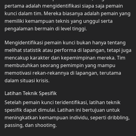
pertama adalah mengidentifikasi siapa saja pemain
kunci dalam tim. Mereka biasanya adalah pemain yang
memiliki kemampuan teknis yang unggul serta
pengalaman bermain di level tinggi.
Mengidentifikasi pemain kunci bukan hanya tentang
melihat statistik atau performa di lapangan, tetapi juga
mencakup karakter dan kepemimpinan mereka. Tim
membutuhkan seorang pemimpin yang mampu
memotivasi rekan-rekannya di lapangan, terutama
dalam situasi krisis.
Latihan Teknik Spesifik
Setelah pemain kunci teridentifikasi, latihan teknik
spesifik dapat dimulai. Latihan ini bertujuan untuk
meningkatkan kemampuan individu, seperti dribbling,
passing, dan shooting.