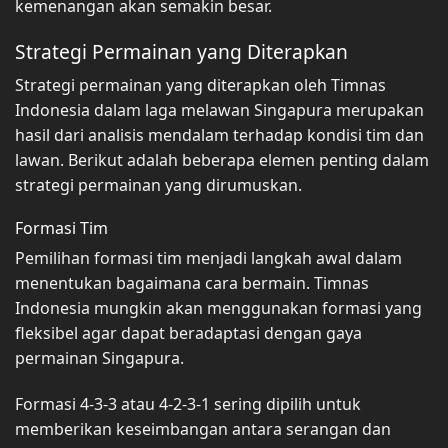
kemenangan akan semakin besar.
Strategi Permainan yang Diterapkan
Strategi permainan yang diterapkan oleh Timnas
Indonesia dalam laga melawan Singapura merupakan
hasil dari analisis mendalam terhadap kondisi tim dan
lawan. Berikut adalah beberapa elemen penting dalam
strategi permainan yang dirumuskan.
Formasi Tim
Pemilihan formasi tim menjadi langkah awal dalam
menentukan bagaimana cara bermain. Timnas
Indonesia mungkin akan menggunakan formasi yang
fleksibel agar dapat beradaptasi dengan gaya
permainan Singapura.
Formasi 4-3-3 atau 4-2-3-1 sering dipilih untuk
memberikan keseimbangan antara serangan dan