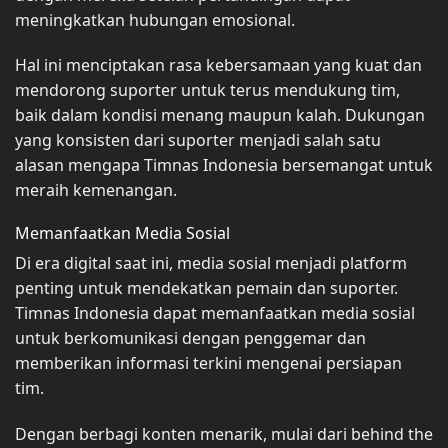
meningkatkan hubungan emosional.
Hal ini menciptakan rasa kebersamaan yang kuat dan
mendorong suporter untuk terus mendukung tim,
baik dalam kondisi menang maupun kalah. Dukungan
yang konsisten dari suporter menjadi salah satu
alasan mengapa Timnas Indonesia bersemangat untuk
meraih kemenangan.
Memanfaatkan Media Sosial
Di era digital saat ini, media sosial menjadi platform
penting untuk mendekatkan pemain dan suporter.
Timnas Indonesia dapat memanfaatkan media sosial
untuk berkomunikasi dengan penggemar dan
memberikan informasi terkini mengenai persiapan
tim.
Dengan berbagi konten menarik, mulai dari behind the