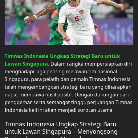
Timnas Indonesia Ungkap Strategi Baru untuk
Lawan Singapura
. Dalam rangka mempersiapkan diri
menghadapi laga penting melawan tim nasional
Singapura, para pelatih dan pemain Timnas Indonesia
telah mengembangkan strategi baru yang diharapkan
dapat membawa hasil positif. Dengan dukungan dari
penggemar serta semangat tinggi, perjuangan Timnas
Indonesia kali ini akan menjadi sorotan utama.
Timnas Indonesia Ungkap Strategi Baru
untuk Lawan Singapura – Menyongsong