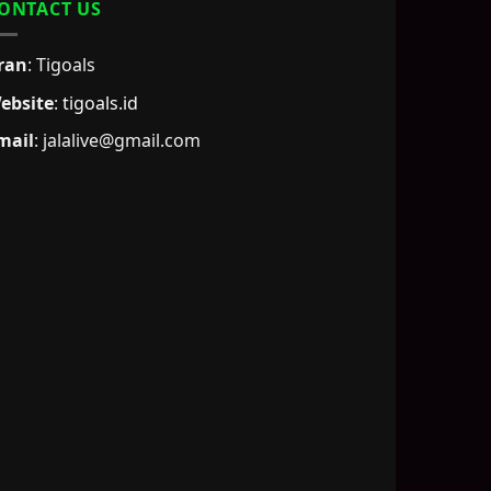
ONTACT US
ran
: Tigoals
ebsite
:
tigoals.id
mail
:
jalalive@gmail.com