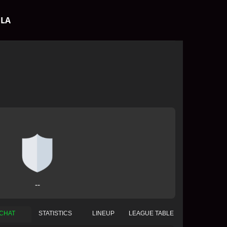
OLA
--
CHAT
STATISTICS
LINEUP
LEAGUE TABLE