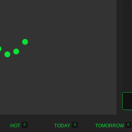
HOT
TODAY
TOMORROW