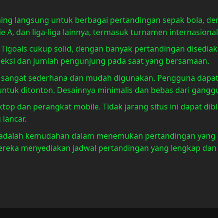
ing langsung untuk berbagai pertandingan sepak bola, den
ie A, dan liga-liga lainnya, termasuk turnamen internasiona
i Tigoals cukup solid, dengan banyak pertandingan disediak
neksi dan jumlah pengunjung pada saat yang bersamaan.
s sangat sederhana dan mudah digunakan. Pengguna dapa
untuk ditonton. Desainnya minimalis dan bebas dari gang
sktop dan perangkat mobile. Tidak jarang situs ini dapat di
lancar.
ls adalah kemudahan dalam menemukan pertandingan yang in
mereka menyediakan jadwal pertandingan yang lengkap dan 