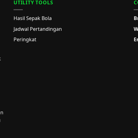
UTILITY TOOLS
C
Hasil Sepak Bola
B
Jadwal Pertandingan
W
Peringkat
E
k
an
u