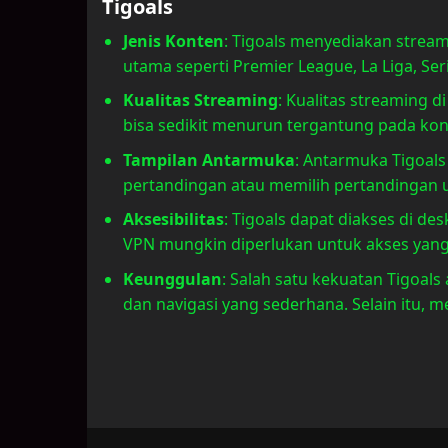
Tigoals
Jenis Konten
: Tigoals menyediakan stream
utama seperti Premier League, La Liga, Ser
Kualitas Streaming
: Kualitas streaming d
bisa sedikit menurun tergantung pada ko
Tampilan Antarmuka
: Antarmuka Tigoal
pertandingan atau memilih pertandingan 
Aksesibilitas
: Tigoals dapat diakses di de
VPN mungkin diperlukan untuk akses yang 
Keunggulan
: Salah satu kekuatan Tigoa
dan navigasi yang sederhana. Selain itu, 