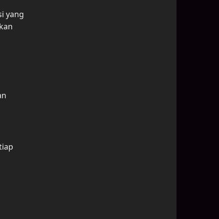
si yang
ukan
an
tiap