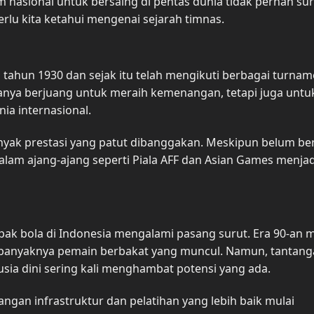
im nasional untuk bersaing di pentas dunia tidak pernah sur
rlu kita ketahui mengenai sejarah timnas.
 tahun 1930 dan sejak itu telah mengikuti berbagai turna
 hanya berjuang untuk meraih kemenangan, tetapi juga untu
ia internasional.
nyak prestasi yang patut dibanggakan. Meskipun belum ber
am ajang-ajang seperti Piala AFF dan Asian Games menjad
ak bola di Indonesia mengalami pasang surut. Era 90-an 
n banyaknya pemain berbakat yang muncul. Namun, tantan
ia dini sering kali menghambat potensi yang ada.
gan infrastruktur dan pelatihan yang lebih baik mulai