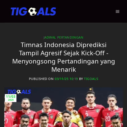
Skip
to
content
JADWAL PERTANDINGAN
Timnas Indonesia Diprediksi
Tampil Agresif Sejak Kick-Off -
Menyongsong Pertandingan yang
Menarik
PUBLISHED ON
03/11/25 10:19
BY
TIGOALS
11/03
2025