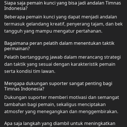
Siapa saja pemain kunci yang bisa jadi andalan Timnas
Indonesia?
Beberapa pemain kunci yang dapat menjadi andalan
termasuk gelandang kreatif, penyerang tajam, dan bek
tangguh yang mampu mengatur pertahanan.
Bagaimana peran pelatih dalam menentukan taktik
permainan?
Pelatih bertanggung jawab dalam merancang strategi
dan taktik yang sesuai dengan karakteristik pemain
serta kondisi tim lawan.
Mengapa dukungan suporter sangat penting bagi
Timnas Indonesia?
Dukungan suporter memberi motivasi dan semangat
tambahan bagi pemain, sekaligus menciptakan
atmosfer yang menegangkan dan menggembirakan.
Apa saja langkah yang diambil untuk meningkatkan