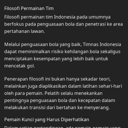
Filosofi Permainan Tim
Filosofi permainan tim Indonesia pada umumnya
berfokus pada penguasaan bola dan penetrasi ke area
pertahanan lawan.
Melalui penguasaan bola yang baik, Timnas Indonesia
dapat meminimalkan risiko kehilangan bola sekaligus
menciptakan kesempatan yang lebih baik untuk
mencetak gol.
Penerapan filosofi ini bukan hanya sekadar teori,
melainkan juga diaplikasikan dalam latihan sehari-hari
oleh para pemain. Pelatih selalu menekankan
pentingnya penguasaan bola dan kecepatan dalam
melakukan transisi dari bertahan ke menyerang.
Pemain Kunci yang Harus Diperhatikan