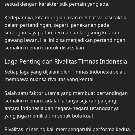
sesuai dengan karakteristik pemain yang ada.
Kedepannya, kita mungkin akan melihat variasi taktik
dalam pertandingan, seperti penekanan pada
serangan sayap atau permainan langsung ke arah
gawang lawan. Hal ini bisa menjadikan pertandingan
semakin menarik untuk disaksikan.
Laga Penting dan Rivalitas Timnas Indonesia
Setiap laga yang dijalani oleh Timnas Indonesia selalu
membawa nuansa rivalitas yang kental.
Salah satu faktor utama yang membuat pertandingan
semakin menarik adalah adanya sejarah panjang
antara Indonesia dan negara-negara tetangganya
yang juga memiliki tim sepak bola kuat.
Rivalitas ini sering kali mempengaruhi performa kedua