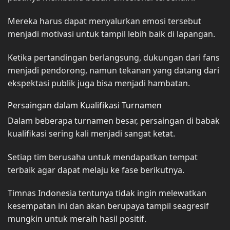
Mereka harus dapat menyalurkan emosi tersebut
menjadi motivasi untuk tampil lebih baik di lapangan.
Ketika pertandingan berlangsung, dukungan dari fans
menjadi pendorong, namun tekanan yang datang dari
ekspektasi publik juga bisa menjadi hambatan.
Persaingan dalam Kualifikasi Turnamen
Dalam beberapa turnamen besar, persaingan di babak
kualifikasi sering kali menjadi sangat ketat.
Setiap tim berusaha untuk mendapatkan tempat
terbaik agar dapat melaju ke fase berikutnya.
Timnas Indonesia tentunya tidak ingin melewatkan
kesempatan ini dan akan berupaya tampil seagresif
mungkin untuk meraih hasil positif.