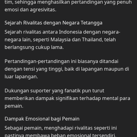
tim, sehingga menghasilkan pertandingan yang penuh
emosi dan agresivitas.
Sejarah Rivalitas dengan Negara Tetangga
Sejarah rivalitas antara Indonesia dengan negara-
negara lain, seperti Malaysia dan Thailand, telah
berlangsung cukup lama.
Pertandingan-pertandingan ini biasanya ditandai
dengan tensi yang tinggi, baik di lapangan maupun di
luar lapangan.
Dukungan suporter yang fanatik pun turut
memberikan dampak signifikan terhadap mental para
pemain.
Dampak Emosional bagi Pemain
Sebagai pemain, menghadapi rivalitas seperti ini
pastinya membawa beban emosional tersendiri.