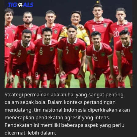
Strategi permainan adalah hal yang sangat penting
dalam sepak bola. Dalam konteks pertandingan
mendatang, tim nasional Indonesia diperkirakan akan
menerapkan pendekatan agresif yang intens.
Pendekatan ini memiliki beberapa aspek yang perlu
dicermati lebih dalam.