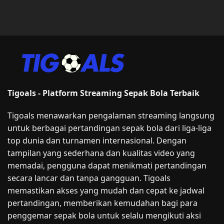
Tigoals - Platform Streaming Sepak Bola Terbaik
Tigoals menawarkan pengalaman streaming langsung
untuk berbagai pertandingan sepak bola dari liga-liga
top dunia dan turnamen internasional. Dengan
tampilan yang sederhana dan kualitas video yang
memadai, pengguna dapat menikmati pertandingan
secara lancar dan tanpa gangguan. Tigoals
memastikan akses yang mudah dan cepat ke jadwal
pertandingan, memberikan kemudahan bagi para
penggemar sepak bola untuk selalu mengikuti aksi