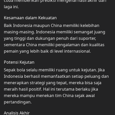
coba memberikan prediksi mengenai hasil akhir dari
laga ini.
Kesamaan dalam Kekuatan
Baik Indonesia maupun China memiliki kelebihan
masing-masing. Indonesia memiliki semangat juang
yang tinggi dan dukungan penuh dari suporter,
sementara China memiliki pengalaman dan kualitas
pemain yang lebih baik di level internasional.
Potensi Kejutan
Sepak bola selalu memiliki ruang untuk kejutan. Jika
Indonesia berhasil memanfaatkan setiap peluang dan
menerapkan strategi yang tepat, mereka bisa saja
meraih hasil positif. Hal ini terutama berlaku jika
mereka mampu menekan tim China sejak awal
pertandingan.
Analisis Akhir