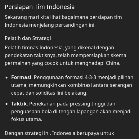
Persiapan Tim Indonesia
Sekarang mari kita lihat bagaimana persiapan tim
Indonesia menjelang pertandingan ini.
Pelatih dan Strategi
Pelatih timnas Indonesia, yang dikenal dengan
pendekatan taktisnya, telah mempersiapkan skema
permainan yang cocok untuk menghadapi China.
Formasi
: Penggunaan formasi 4-3-3 menjadi pilihan
utama, memungkinkan kombinasi antara serangan
cepat dan soliditas lini belakang.
Taktik
: Penekanan pada pressing tinggi dan
penguasaan bola di tengah lapangan akan menjadi
fokus utama.
Dengan strategi ini, Indonesia berupaya untuk