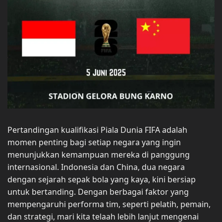
Pertandingan kualifikasi Piala Dunia FIFA adalah
momen penting bagi setiap negara yang ingin
menunjukkan kemampuan mereka di panggung
internasional. Indonesia dan China, dua negara
dengan sejarah sepak bola yang kaya, kini bersiap
untuk bertanding. Dengan berbagai faktor yang
mempengaruhi performa tim, seperti pelatih, pemain,
dan strategi, mari kita telaah lebih lanjut mengenai