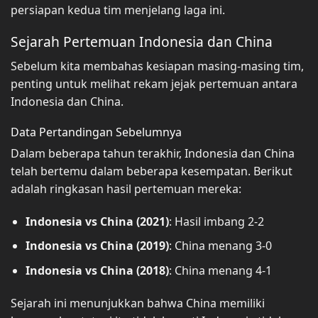
persiapan kedua tim menjelang laga ini.
Sejarah Pertemuan Indonesia dan China
Sebelum kita membahas kesiapan masing-masing tim,
penting untuk melihat rekam jejak pertemuan antara
Indonesia dan China.
Data Pertandingan Sebelumnya
Dalam beberapa tahun terakhir, Indonesia dan China
telah bertemu dalam beberapa kesempatan. Berikut
adalah ringkasan hasil pertemuan mereka:
Indonesia vs China (2021)
: Hasil imbang 2-2
Indonesia vs China (2019)
: China menang 3-0
Indonesia vs China (2018)
: China menang 4-1
Sejarah ini menunjukkan bahwa China memiliki