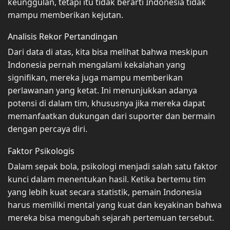
keunggulan, tetapi itu tidak berarti Indonesia tidak
mampu memberikan kejutan.
Analisis Rekor Pertandingan
Dari data di atas, kita bisa melihat bahwa meskipun
Indonesia pernah mengalami kekalahan yang
signifikan, mereka juga mampu memberikan
perlawanan yang ketat. Ini menunjukkan adanya
potensi di dalam tim, khususnya jika mereka dapat
memanfaatkan dukungan dari suporter dan bermain
dengan percaya diri.
Faktor Psikologis
Dalam sepak bola, psikologi menjadi salah satu faktor
kunci dalam menentukan hasil. Ketika bertemu tim
yang lebih kuat secara statistik, pemain Indonesia
harus memiliki mental yang kuat dan keyakinan bahwa
mereka bisa mengubah sejarah pertemuan tersebut.