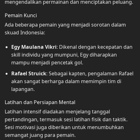
mengendalikan permainan dan menciptakan peluang.
Pemain Kunci
Ada beberapa pemain yang menjadi sorotan dalam
skuad Indonesia:
Egy Maulana Vikri
: Dikenal dengan kecepatan dan
skill individu yang mumpuni, Egy diharapkan
mampu menjadi pencetak gol.
Rafael Struick
: Sebagai kapten, pengalaman Rafael
akan sangat berharga dalam memimpin tim di
lapangan.
Latihan dan Persiapan Mental
Latihan intensif diadakan menjelang tanggal
pertandingan, termasuk sesi latihan fisik dan taktik.
Sesi motivasi juga diberikan untuk menumbuhkan
semangat juang para pemain.