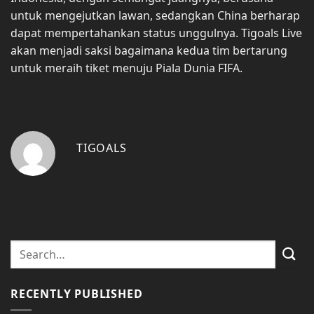
untuk mengejutkan lawan, sedangkan China berharap
dapat mempertahankan status unggulnya. Tigoals Live
akan menjadi saksi bagaimana kedua tim bertarung
untuk meraih tiket menuju Piala Dunia FIFA.
TIGOALS
RECENTLY PUBLISHED