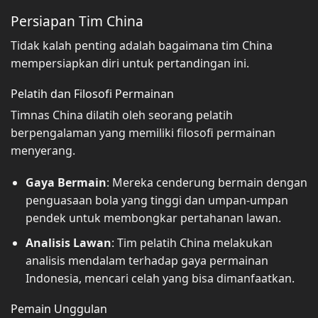
Persiapan Tim China
Tidak kalah penting adalah bagaimana tim China
mempersiapkan diri untuk pertandingan ini.
Pelatih dan Filosofi Permainan
Timnas China dilatih oleh seorang pelatih
berpengalaman yang memiliki filosofi permainan
menyerang.
Gaya Bermain
: Mereka cenderung bermain dengan
penguasaan bola yang tinggi dan umpan-umpan
pendek untuk membongkar pertahanan lawan.
Analisis Lawan
: Tim pelatih China melakukan
analisis mendalam terhadap gaya permainan
Indonesia, mencari celah yang bisa dimanfaatkan.
Pemain Unggulan