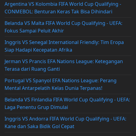
Argentina VS Kolombia FIFA World Cup Qualifying -
CONMEBOL: Benturan Keras Tak Bisa Dihindari
Belanda VS Malta FIFA World Cup Qualifying - UEFA:
Fokus Sampai Peluit Akhir
Inggris VS Senegal International Friendly: Tim Eropa
Siap Hadapi Kecepatan Afrika
Jerman VS Prancis EFA Nations League: Ketegangan
Terasa dari Ruang Ganti
Portugal VS Spanyol EFA Nations League: Perang
Mental Antarpelatih Kelas Dunia Terpanas!
Belanda VS Finlandia FIFA World Cup Qualifying - UEFA:
Laga Penentu Grup Dimulai
Inggris VS Andorra FIFA World Cup Qualifying - UEFA:
Kane dan Saka Bidik Gol Cepat