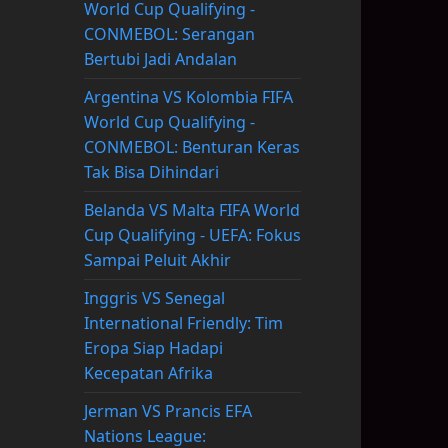
World Cup Qualifying -
CONMEBOL: Serangan
Bertubi Jadi Andalan
Argentina VS Kolombia FIFA
World Cup Qualifying -
CONMEBOL: Benturan Keras
Tak Bisa Dihindari
Belanda VS Malta FIFA World
Cup Qualifying - UEFA: Fokus
Sampai Peluit Akhir
Inggris VS Senegal
International Friendly: Tim
Eropa Siap Hadapi
Kecepatan Afrika
Jerman VS Prancis EFA
Nations League: