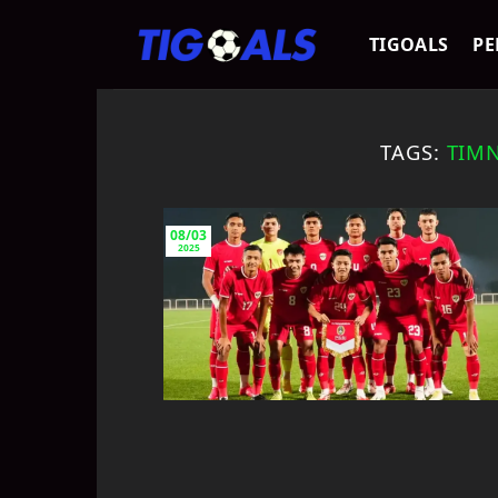
Skip
to
TIGOALS
PE
content
TAGS:
TIMN
08/03
2025