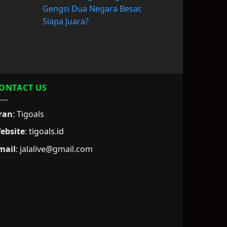
Gengsi Dua Negara Besar,
Siapa Juara?
ONTACT US
ran
: Tigoals
ebsite
:
tigoals.id
mail
:
jalalive@gmail.com