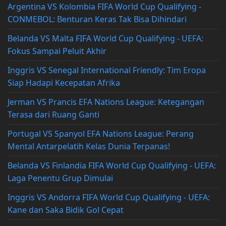
Argentina VS Kolombia FIFA World Cup Qualifying -
CONMEBOL: Benturan Keras Tak Bisa Dihindari
Belanda VS Malta FIFA World Cup Qualifying - UEFA:
Fokus Sampai Peluit Akhir
Inggris VS Senegal International Friendly: Tim Eropa
Siap Hadapi Kecepatan Afrika
Jerman VS Prancis EFA Nations League: Ketegangan
Terasa dari Ruang Ganti
Portugal VS Spanyol EFA Nations League: Perang
Mental Antarpelatih Kelas Dunia Terpanas!
Belanda VS Finlandia FIFA World Cup Qualifying - UEFA:
Laga Penentu Grup Dimulai
Inggris VS Andorra FIFA World Cup Qualifying - UEFA:
Kane dan Saka Bidik Gol Cepat