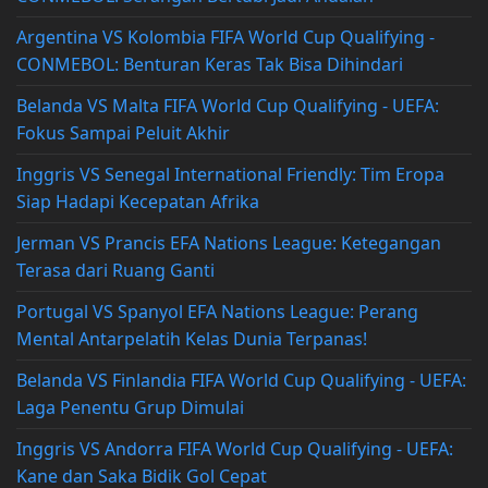
Argentina VS Kolombia FIFA World Cup Qualifying -
CONMEBOL: Benturan Keras Tak Bisa Dihindari
Belanda VS Malta FIFA World Cup Qualifying - UEFA:
Fokus Sampai Peluit Akhir
Inggris VS Senegal International Friendly: Tim Eropa
Siap Hadapi Kecepatan Afrika
Jerman VS Prancis EFA Nations League: Ketegangan
Terasa dari Ruang Ganti
Portugal VS Spanyol EFA Nations League: Perang
Mental Antarpelatih Kelas Dunia Terpanas!
Belanda VS Finlandia FIFA World Cup Qualifying - UEFA:
Laga Penentu Grup Dimulai
Inggris VS Andorra FIFA World Cup Qualifying - UEFA:
Kane dan Saka Bidik Gol Cepat