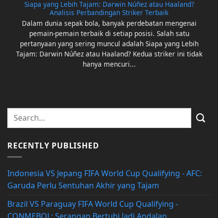
Siapa yang Lebih Tajam: Darwin Núñez atau Haaland?
Analisis Perbandingan Striker Terbaik
Dalam dunia sepak bola, banyak perdebatan mengenai
pemain-pemain terbaik di setiap posisi. Salah satu
pertanyaan yang sering muncul adalah Siapa yang Lebih
Tajam: Darwin Núñez atau Haaland? Kedua striker ini tidak
hanya mencuri...
RECENTLY PUBLISHED
Indonesia VS Jepang FIFA World Cup Qualifying - AFC:
Garuda Perlu Sentuhan Akhir yang Tajam
Brazil VS Paraguay FIFA World Cup Qualifying -
CONMEBOL: Serangan Bertubi Jadi Andalan