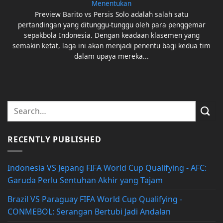
Menentukan
Preview Barito vs Persis Solo adalah salah satu
pertandingan yang ditunggu-tunggu oleh para penggemar
sepakbola Indonesia. Dengan keadaan klasemen yang
semakin ketat, laga ini akan menjadi penentu bagi kedua tim
dalam upaya mereka...
RECENTLY PUBLISHED
Indonesia VS Jepang FIFA World Cup Qualifying - AFC:
Garuda Perlu Sentuhan Akhir yang Tajam
Brazil VS Paraguay FIFA World Cup Qualifying -
CONMEBOL: Serangan Bertubi Jadi Andalan