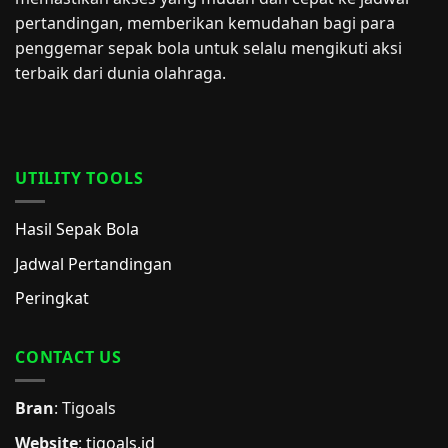
pertandingan, memberikan kemudahan bagi para
penggemar sepak bola untuk selalu mengikuti aksi
terbaik dari dunia olahraga.
UTILITY TOOLS
Hasil Sepak Bola
Jadwal Pertandingan
Peringkat
CONTACT US
Bran
: Tigoals
Website
:
tigoals.id