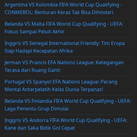
Argentina VS Kolombia FIFA World Cup Qualifying -
CONMEBOL: Benturan Keras Tak Bisa Dihindari
Belanda VS Malta FIFA World Cup Qualifying - UEFA:
Fokus Sampai Peluit Akhir
Inggris VS Senegal International Friendly: Tim Eropa
Siap Hadapi Kecepatan Afrika
Jerman VS Prancis EFA Nations League: Ketegangan
Terasa dari Ruang Ganti
Portugal VS Spanyol EFA Nations League: Perang
Mental Antarpelatih Kelas Dunia Terpanas!
Belanda VS Finlandia FIFA World Cup Qualifying - UEFA:
Laga Penentu Grup Dimulai
Inggris VS Andorra FIFA World Cup Qualifying - UEFA:
Kane dan Saka Bidik Gol Cepat