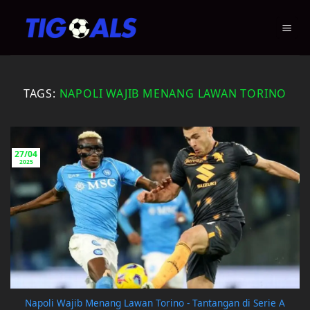
Skip
to
content
TAGS:
NAPOLI WAJIB MENANG LAWAN TORINO
27/04
2025
Napoli Wajib Menang Lawan Torino - Tantangan di Serie A