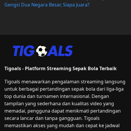
Gengsi Dua Negara Besar, Siapa Juara?
Tigoals - Platform Streaming Sepak Bola Terbaik
Tigoals menawarkan pengalaman streaming langsung
untuk berbagai pertandingan sepak bola dari liga-liga
top dunia dan turnamen internasional. Dengan
tampilan yang sederhana dan kualitas video yang
memadai, pengguna dapat menikmati pertandingan
secara lancar dan tanpa gangguan. Tigoals
memastikan akses yang mudah dan cepat ke jadwal