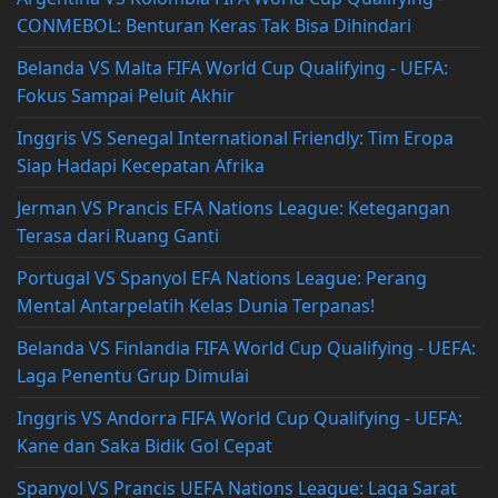
CONMEBOL: Benturan Keras Tak Bisa Dihindari
Belanda VS Malta FIFA World Cup Qualifying - UEFA:
Fokus Sampai Peluit Akhir
Inggris VS Senegal International Friendly: Tim Eropa
Siap Hadapi Kecepatan Afrika
Jerman VS Prancis EFA Nations League: Ketegangan
Terasa dari Ruang Ganti
Portugal VS Spanyol EFA Nations League: Perang
Mental Antarpelatih Kelas Dunia Terpanas!
Belanda VS Finlandia FIFA World Cup Qualifying - UEFA:
Laga Penentu Grup Dimulai
Inggris VS Andorra FIFA World Cup Qualifying - UEFA:
Kane dan Saka Bidik Gol Cepat
Spanyol VS Prancis UEFA Nations League: Laga Sarat