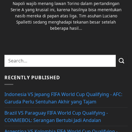
Napoli wajib menang lawan Torino dalam pertandingan
Serie A yang krusial ini, karena hasilnya bisa menentukan
nasib mereka di papan atas liga. Tim asuhan Luciano
Spalletti sedang menghadapi tekanan besar setelah
beberapa hasil...
RECENTLY PUBLISHED
Indonesia VS Jepang FIFA World Cup Qualifying - AFC:
Garuda Perlu Sentuhan Akhir yang Tajam
Brazil VS Paraguay FIFA World Cup Qualifying -
CONMEBOL: Serangan Bertubi Jadi Andalan
Argentina VS Kolombia FIFA World Cup Qualifying -