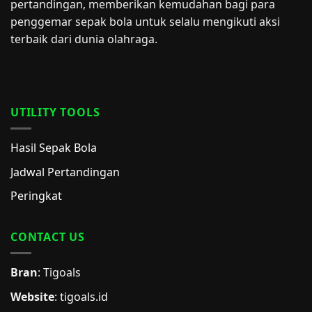
pertandingan, memberikan kemudahan bagi para
penggemar sepak bola untuk selalu mengikuti aksi
terbaik dari dunia olahraga.
UTILITY TOOLS
Hasil Sepak Bola
Jadwal Pertandingan
Peringkat
CONTACT US
Bran
: Tigoals
Website
:
tigoals.id