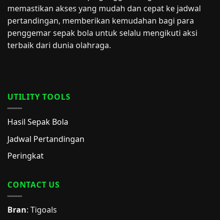
memastikan akses yang mudah dan cepat ke jadwal
pertandingan, memberikan kemudahan bagi para
penggemar sepak bola untuk selalu mengikuti aksi
terbaik dari dunia olahraga.
UTILITY TOOLS
Hasil Sepak Bola
Jadwal Pertandingan
Peringkat
CONTACT US
Bran
: Tigoals