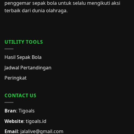
penggemar sepak bola untuk selalu mengikuti aksi
terbaik dari dunia olahraga.
UTILITY TOOLS
Hasil Sepak Bola
Jadwal Pertandingan
Peringkat
CONTACT US
Bran
: Tigoals
Website
:
tigoals.id
Email
:
jalalive@gmail.com