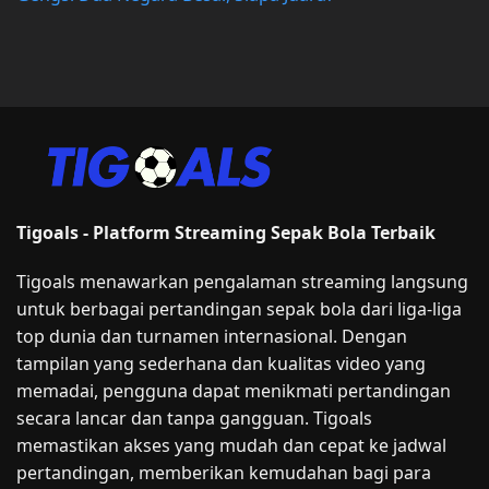
Tigoals - Platform Streaming Sepak Bola Terbaik
Tigoals menawarkan pengalaman streaming langsung
untuk berbagai pertandingan sepak bola dari liga-liga
top dunia dan turnamen internasional. Dengan
tampilan yang sederhana dan kualitas video yang
memadai, pengguna dapat menikmati pertandingan
secara lancar dan tanpa gangguan. Tigoals
memastikan akses yang mudah dan cepat ke jadwal
pertandingan, memberikan kemudahan bagi para