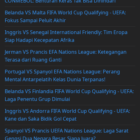
CONMEBOL: Benturan Keras Tak Bisa Dihindari
Belanda VS Malta FIFA World Cup Qualifying - UEFA:
Fokus Sampai Peluit Akhir
Inggris VS Senegal International Friendly: Tim Eropa
Siap Hadapi Kecepatan Afrika
Jerman VS Prancis EFA Nations League: Ketegangan
Terasa dari Ruang Ganti
Portugal VS Spanyol EFA Nations League: Perang
Mental Antarpelatih Kelas Dunia Terpanas!
Belanda VS Finlandia FIFA World Cup Qualifying - UEFA:
Laga Penentu Grup Dimulai
Inggris VS Andorra FIFA World Cup Qualifying - UEFA:
Kane dan Saka Bidik Gol Cepat
Spanyol VS Prancis UEFA Nations League: Laga Sarat
Gengsi Dua Negara Besar, Siapa Juara?