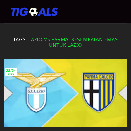
Skip
to
content
TAGS:
LAZIO VS PARMA: KESEMPATAN EMAS
UNTUK LAZIO
28/04
2025