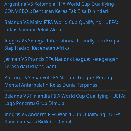
Argentina VS Kolombia FIFA World Cup Qualifying -
CONMEBOL: Benturan Keras Tak Bisa Dihindari
Belanda VS Malta FIFA World Cup Qualifying - UEFA:
Fokus Sampai Peluit Akhir
Inggris VS Senegal International Friendly: Tim Eropa
Siap Hadapi Kecepatan Afrika
Jerman VS Prancis EFA Nations League: Ketegangan
Terasa dari Ruang Ganti
Portugal VS Spanyol EFA Nations League: Perang
Mental Antarpelatih Kelas Dunia Terpanas!
Belanda VS Finlandia FIFA World Cup Qualifying - UEFA:
Laga Penentu Grup Dimulai
Inggris VS Andorra FIFA World Cup Qualifying - UEFA:
Kane dan Saka Bidik Gol Cepat