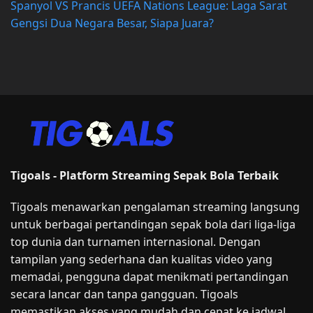
Spanyol VS Prancis UEFA Nations League: Laga Sarat
Gengsi Dua Negara Besar, Siapa Juara?
Tigoals - Platform Streaming Sepak Bola Terbaik
Tigoals menawarkan pengalaman streaming langsung
untuk berbagai pertandingan sepak bola dari liga-liga
top dunia dan turnamen internasional. Dengan
tampilan yang sederhana dan kualitas video yang
memadai, pengguna dapat menikmati pertandingan
secara lancar dan tanpa gangguan. Tigoals
memastikan akses yang mudah dan cepat ke jadwal