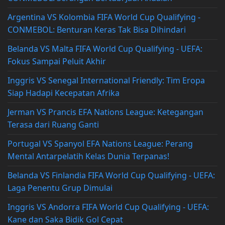
Argentina VS Kolombia FIFA World Cup Qualifying -
CONMEBOL: Benturan Keras Tak Bisa Dihindari
Belanda VS Malta FIFA World Cup Qualifying - UEFA:
Fokus Sampai Peluit Akhir
Inggris VS Senegal International Friendly: Tim Eropa
Siap Hadapi Kecepatan Afrika
Jerman VS Prancis EFA Nations League: Ketegangan
Terasa dari Ruang Ganti
Portugal VS Spanyol EFA Nations League: Perang
Mental Antarpelatih Kelas Dunia Terpanas!
Belanda VS Finlandia FIFA World Cup Qualifying - UEFA:
Laga Penentu Grup Dimulai
Inggris VS Andorra FIFA World Cup Qualifying - UEFA:
Kane dan Saka Bidik Gol Cepat