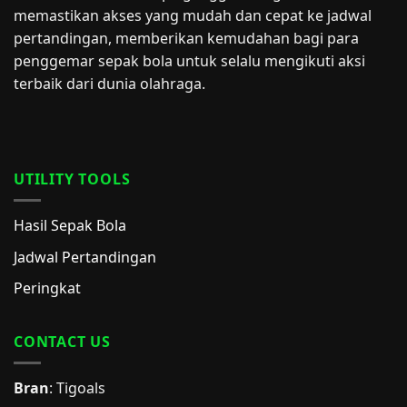
memastikan akses yang mudah dan cepat ke jadwal
pertandingan, memberikan kemudahan bagi para
penggemar sepak bola untuk selalu mengikuti aksi
terbaik dari dunia olahraga.
UTILITY TOOLS
Hasil Sepak Bola
Jadwal Pertandingan
Peringkat
CONTACT US
Bran
: Tigoals