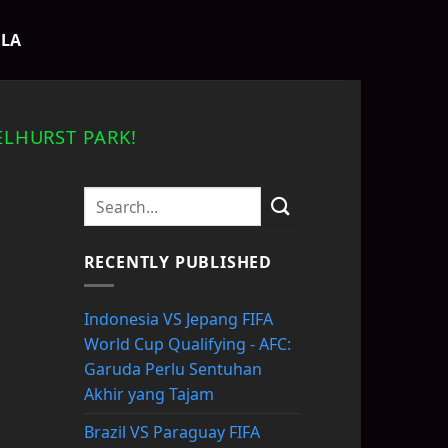
OLA
ELHURST PARK!
RECENTLY PUBLISHED
Indonesia VS Jepang FIFA
World Cup Qualifying - AFC:
Garuda Perlu Sentuhan
Akhir yang Tajam
Brazil VS Paraguay FIFA