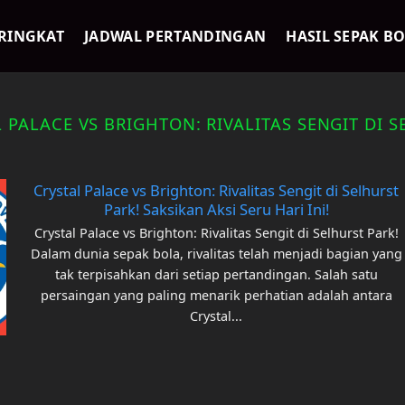
RINGKAT
JADWAL PERTANDINGAN
HASIL SEPAK B
 PALACE VS BRIGHTON: RIVALITAS SENGIT DI S
Crystal Palace vs Brighton: Rivalitas Sengit di Selhurst
Park! Saksikan Aksi Seru Hari Ini!
Crystal Palace vs Brighton: Rivalitas Sengit di Selhurst Park!
Dalam dunia sepak bola, rivalitas telah menjadi bagian yang
tak terpisahkan dari setiap pertandingan. Salah satu
persaingan yang paling menarik perhatian adalah antara
Crystal...