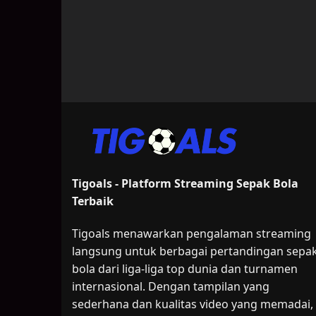
Tigoals - Platform Streaming Sepak Bola
Terbaik
Tigoals menawarkan pengalaman streaming
langsung untuk berbagai pertandingan sepa
bola dari liga-liga top dunia dan turnamen
internasional. Dengan tampilan yang
sederhana dan kualitas video yang memadai,