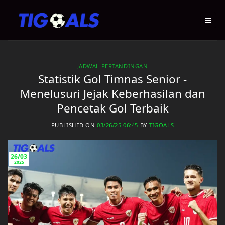
Skip
to
content
JADWAL PERTANDINGAN
Statistik Gol Timnas Senior -
Menelusuri Jejak Keberhasilan dan
Pencetak Gol Terbaik
PUBLISHED ON
03/26/25 06:45
BY
TIGOALS
26/03
2025