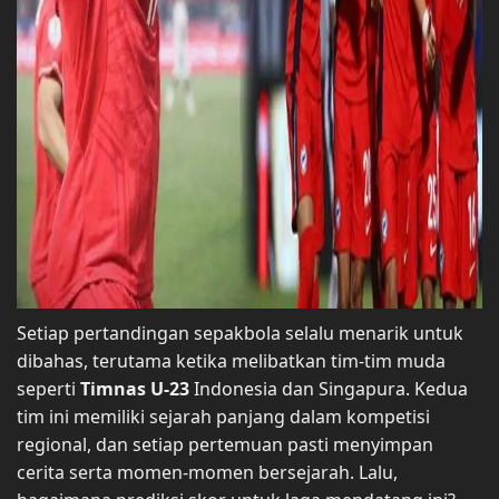
Setiap pertandingan sepakbola selalu menarik untuk
dibahas, terutama ketika melibatkan tim-tim muda
seperti
Timnas U-23
Indonesia dan Singapura. Kedua
tim ini memiliki sejarah panjang dalam kompetisi
regional, dan setiap pertemuan pasti menyimpan
cerita serta momen-momen bersejarah. Lalu,