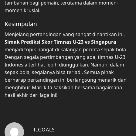
tambahan bagi pemain, terutama dalam momen-
momen krusial.
Kesimpulan
Menjelang pertandingan yang sangat dinantikan ini,
Simak Prediksi Skor Timnas U-23 vs Singapura
menjadi topik hangat di kalangan pecinta sepak bola.
Dengan segala pertimbangan yang ada, timnas U-23
Indonesia terlihat lebih diunggulkan. Namun, dalam
sepak bola, segalanya bisa terjadi. Semua pihak
berharap pertandingan ini berlangsung menarik dan
menghibur. Mari kita saksikan bersama bagaimana
hasil akhir dari laga ini!
TIGOALS