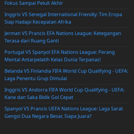
Fokus Sampai Peluit Akhir
Inggris VS Senegal International Friendly: Tim Eropa
Siap Hadapi Kecepatan Afrika
Jerman VS Prancis EFA Nations League: Ketegangan
Terasa dari Ruang Ganti
Portugal VS Spanyol EFA Nations League: Perang
Mental Antarpelatih Kelas Dunia Terpanas!
Belanda VS Finlandia FIFA World Cup Qualifying - UEFA:
Laga Penentu Grup Dimulai
Inggris VS Andorra FIFA World Cup Qualifying - UEFA:
Kane dan Saka Bidik Gol Cepat
Spanyol VS Prancis UEFA Nations League: Laga Sarat
Gengsi Dua Negara Besar, Siapa Juara?