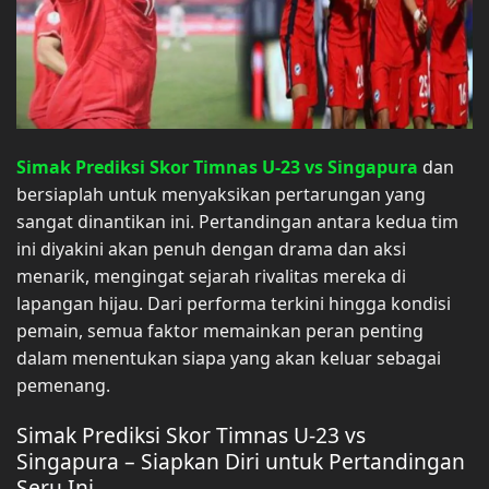
Simak Prediksi Skor Timnas U-23 vs Singapura
dan
bersiaplah untuk menyaksikan pertarungan yang
sangat dinantikan ini. Pertandingan antara kedua tim
ini diyakini akan penuh dengan drama dan aksi
menarik, mengingat sejarah rivalitas mereka di
lapangan hijau. Dari performa terkini hingga kondisi
pemain, semua faktor memainkan peran penting
dalam menentukan siapa yang akan keluar sebagai
pemenang.
Simak Prediksi Skor Timnas U-23 vs
Singapura – Siapkan Diri untuk Pertandingan
Seru Ini