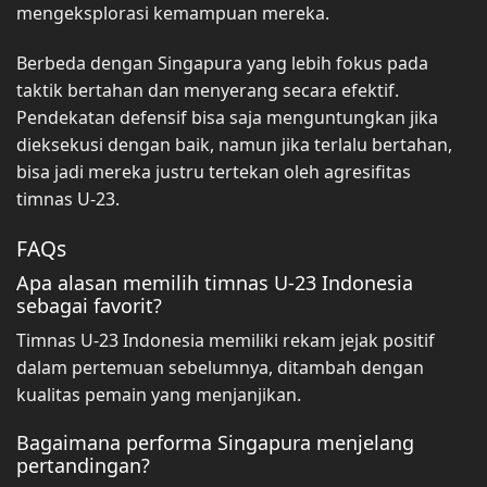
mengeksplorasi kemampuan mereka.
Berbeda dengan Singapura yang lebih fokus pada
taktik bertahan dan menyerang secara efektif.
Pendekatan defensif bisa saja menguntungkan jika
dieksekusi dengan baik, namun jika terlalu bertahan,
bisa jadi mereka justru tertekan oleh agresifitas
timnas U-23.
FAQs
Apa alasan memilih timnas U-23 Indonesia
sebagai favorit?
Timnas U-23 Indonesia memiliki rekam jejak positif
dalam pertemuan sebelumnya, ditambah dengan
kualitas pemain yang menjanjikan.
Bagaimana performa Singapura menjelang
pertandingan?