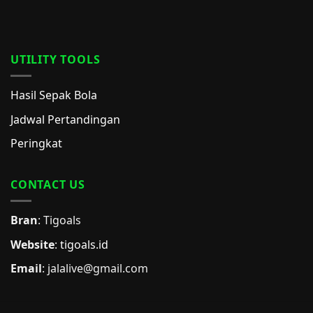
UTILITY TOOLS
Hasil Sepak Bola
Jadwal Pertandingan
Peringkat
CONTACT US
Bran
: Tigoals
Website
:
tigoals.id
Email
:
jalalive@gmail.com