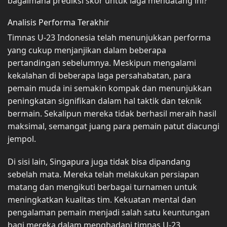
bagaimana prediksi skor untuk laga mendatang ini?
Analisis Performa Terakhir
Timnas U-23 Indonesia telah menunjukkan performa
yang cukup menjanjikan dalam beberapa
pertandingan sebelumnya. Meskipun mengalami
kekalahan di beberapa laga persahabatan, para
pemain muda ini semakin kompak dan menunjukkan
peningkatan signifikan dalam hal taktik dan teknik
bermain. Sekalipun mereka tidak berhasil meraih hasil
maksimal, semangat juang para pemain patut diacungi
jempol.
Di sisi lain, Singapura juga tidak bisa dipandang
sebelah mata. Mereka telah melakukan persiapan
matang dan mengikuti berbagai turnamen untuk
meningkatkan kualitas tim. Kekuatan mental dan
pengalaman pemain menjadi salah satu keuntungan
bagi mereka dalam menghadapi timnas U-23