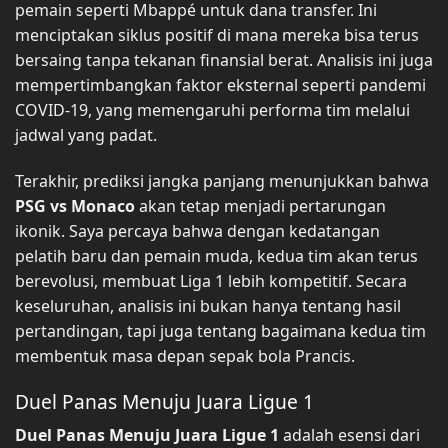
pemain seperti Mbappé untuk dana transfer. Ini
menciptakan siklus positif di mana mereka bisa terus
bersaing tanpa tekanan finansial berat. Analisis ini juga
mempertimbangkan faktor eksternal seperti pandemi
COVID-19, yang memengaruhi performa tim melalui
jadwal yang padat.
Terakhir, prediksi jangka panjang menunjukkan bahwa
PSG vs Monaco
akan tetap menjadi pertarungan
ikonik. Saya percaya bahwa dengan kedatangan
pelatih baru dan pemain muda, kedua tim akan terus
berevolusi, membuat Liga 1 lebih kompetitif. Secara
keseluruhan, analisis ini bukan hanya tentang hasil
pertandingan, tapi juga tentang bagaimana kedua tim
membentuk masa depan sepak bola Prancis.
Duel Panas Menuju Juara Ligue 1
Duel Panas Menuju Juara Ligue 1
adalah esensi dari