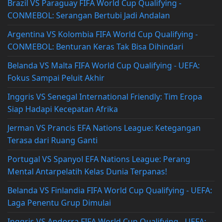
Brazil VS Paraguay FIFA World Cup Qualifying -
CONMEBOL: Serangan Bertubi Jadi Andalan
Argentina VS Kolombia FIFA World Cup Qualifying -
CONMEBOL: Benturan Keras Tak Bisa Dihindari
Belanda VS Malta FIFA World Cup Qualifying - UEFA:
Fokus Sampai Peluit Akhir
Inggris VS Senegal International Friendly: Tim Eropa
Siap Hadapi Kecepatan Afrika
Jerman VS Prancis EFA Nations League: Ketegangan
Terasa dari Ruang Ganti
Portugal VS Spanyol EFA Nations League: Perang
Mental Antarpelatih Kelas Dunia Terpanas!
Belanda VS Finlandia FIFA World Cup Qualifying - UEFA:
Laga Penentu Grup Dimulai
Inggris VS Andorra FIFA World Cup Qualifying - UEFA: