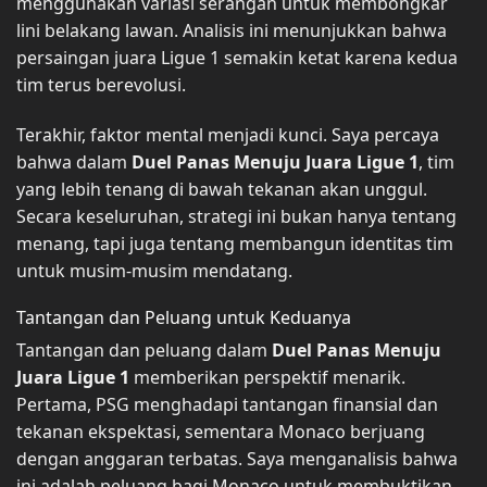
menggunakan variasi serangan untuk membongkar
lini belakang lawan. Analisis ini menunjukkan bahwa
persaingan juara Ligue 1 semakin ketat karena kedua
tim terus berevolusi.
Terakhir, faktor mental menjadi kunci. Saya percaya
bahwa dalam
Duel Panas Menuju Juara Ligue 1
, tim
yang lebih tenang di bawah tekanan akan unggul.
Secara keseluruhan, strategi ini bukan hanya tentang
menang, tapi juga tentang membangun identitas tim
untuk musim-musim mendatang.
Tantangan dan Peluang untuk Keduanya
Tantangan dan peluang dalam
Duel Panas Menuju
Juara Ligue 1
memberikan perspektif menarik.
Pertama, PSG menghadapi tantangan finansial dan
tekanan ekspektasi, sementara Monaco berjuang
dengan anggaran terbatas. Saya menganalisis bahwa
ini adalah peluang bagi Monaco untuk membuktikan