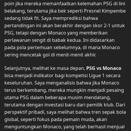
poin jika mereka memanfaatkan kelemahan PSG di lini
belakang, terutama jika bek seperti Presnel Kimpembe
sedang tidak fit. Saya memprediksi bahwa
pertandingan ini akan berakhir dengan skor 2-1 untuk
PSG, tetapi dengan Monaco yang memberikan
perlawanan sengit di babak kedua. Ini didasarkan
pada pola pertemuan sebelumnya, di mana Monaco
sering mencetak gol di menit-menit akhir.
Selanjutnya, melihat ke masa depan,
PSG vs Monaco
bisa menjadi indikator bagi kompetisi Ligue 1 secara
keseluruhan. Saya menganalisis bahwa jika Monaco
terus berkembang, mereka mungkin menjadi pesaing
utama PSG dalam beberapa musim mendatang,
terutama dengan investasi baru dari pemilik klub. Dari
perspektif pribadi, saya melihat bahwa tren sepak bola
global, seperti fokus pada pemain muda, akan
menguntungkan Monaco, yang telah berhasil menjual