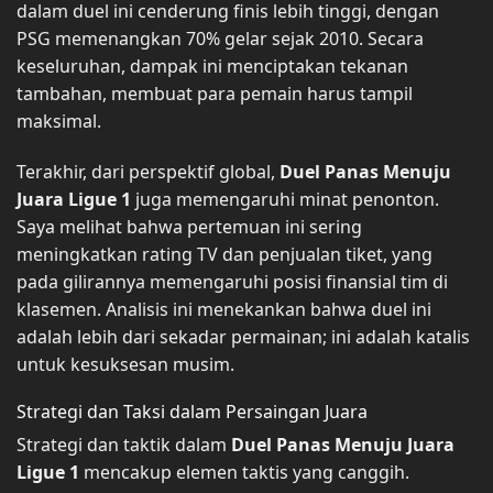
dalam duel ini cenderung finis lebih tinggi, dengan
PSG memenangkan 70% gelar sejak 2010. Secara
keseluruhan, dampak ini menciptakan tekanan
tambahan, membuat para pemain harus tampil
maksimal.
Terakhir, dari perspektif global,
Duel Panas Menuju
Juara Ligue 1
juga memengaruhi minat penonton.
Saya melihat bahwa pertemuan ini sering
meningkatkan rating TV dan penjualan tiket, yang
pada gilirannya memengaruhi posisi finansial tim di
klasemen. Analisis ini menekankan bahwa duel ini
adalah lebih dari sekadar permainan; ini adalah katalis
untuk kesuksesan musim.
Strategi dan Taksi dalam Persaingan Juara
Strategi dan taktik dalam
Duel Panas Menuju Juara
Ligue 1
mencakup elemen taktis yang canggih.