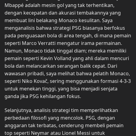
Mbappé adalah mesin gol yang tak terhentikan,
dengan kecepatan dan akurasi tembakannya yang
membuat lini belakang Monaco kesulitan. Saya
menganalisis bahwa strategi PSG biasanya berfokus
pada penguasaan bola di area tengah, di mana pemain
seperti Marco Verratti mengatur irama permainan.
Namun, Monaco tidak tinggal diam; mereka memiliki
pemain seperti Kevin Volland yang ahli dalam mencuri
bola dan melancarkan serangan balik cepat. Dari
wawasan pribadi, saya melihat bahwa pelatih Monaco,
seperti Niko Kovač, sering menggunakan formasi 4-3-3
untuk menekan tinggi, yang bisa menjadi senjata
ganda jika PSG kehilangan fokus.
Selanjutnya, analisis strategi tim memperlihatkan
perbedaan filosofi yang mencolok. PSG, dengan
anggaran tak terbatas, cenderung membeli pemain
top seperti Neymar atau Lionel Messi untuk