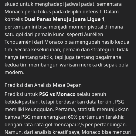
skuad untuk menghadapi jadwal padat, sementara
Monaco perlu fokus pada disiplin defensif. Dalam
konteks
Duel Panas Menuju Juara Ligue 1
,
pertemuan ini bisa menjadi momen pivotal di mana
satu gol dari pemain kunci seperti Aurélien
Tchouaméni dari Monaco bisa mengubah nasib kedua
tim. Secara keseluruhan, pemain dan strategi ini tidak
hanya tentang taktik, tapi juga tentang bagaimana
kedua tim membangun warisan mereka di sepak bola
modern.
Prediksi dan Analisis Masa Depan
Prediksi untuk
PSG vs Monaco
selalu penuh
ketidakpastian, tetapi berdasarkan data terkini, PSG
memiliki keunggulan. Pertama, statistik menunjukkan
bahwa PSG memenangkan 60% pertemuan terakhir,
dengan rata-rata gol mencapai 2,5 per pertandingan.
Namun, dari analisis kreatif saya, Monaco bisa mencuri