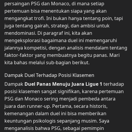
persaingan PSG dan Monaco, di mana setiap
pertemuan bisa menentukan siapa yang akan
mengangkat trofi. Ini bukan hanya tentang poin, tapi
juga tentang gairah, strategi, dan ambisi untuk
mendominasi. Di paragraf ini, kita akan
mengeksplorasi bagaimana duel ini memengaruhi
jalannya kompetisi, dengan analisis mendalam tentang
faktor-faktor yang membuatnya begitu panas. Mari
kita bahas melalui sub-bagian berikut.
Dampak Duel Terhadap Posisi Klasemen
Dampak
Duel Panas Menuju Juara Ligue 1
terhadap
posisi klasemen sangat signifikan, karena pertemuan
PSG dan Monaco sering menjadi pembeda antara
juara dan runner-up. Pertama, secara historis,
kemenangan dalam duel ini bisa memberikan
keuntungan psikologis sepanjang musim. Saya
menganalisis bahwa PSG, sebagai pemimpin