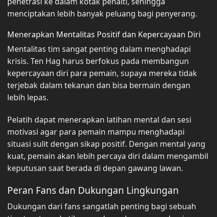
penetrasi ke dalam kotak penalti, sehingga
menciptakan lebih banyak peluang bagi penyerang.
Menerapkan Mentalitas Positif dan Kepercayaan Diri
Mentalitas tim sangat penting dalam menghadapi
krisis. Ten Hag harus berfokus pada membangun
kepercayaan diri para pemain, supaya mereka tidak
terjebak dalam tekanan dan bisa bermain dengan
lebih lepas.
Pelatih dapat menerapkan latihan mental dan sesi
motivasi agar para pemain mampu menghadapi
situasi sulit dengan sikap positif. Dengan mental yang
kuat, pemain akan lebih percaya diri dalam mengambil
keputusan saat berada di depan gawang lawan.
Peran Fans dan Dukungan Lingkungan
Dukungan dari fans sangatlah penting bagi sebuah