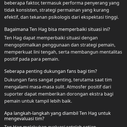
beberapa faktor, termasuk performa penyerang yang
tidak konsisten, strategi permainan yang kurang
efektif, dan tekanan psikologis dari ekspektasi tinggi.
Bagaimana Ten Hag bisa memperbaiki situasi ini?
Ten Hag dapat memperbaiki situasi dengan
mengoptimalkan penggunaan dan strategi pemain,
memperkuat lini tengah, serta membangun mentalitas
positif pada para pemain.
Seberapa penting dukungan fans bagi tim?
Dukungan fans sangat penting, terutama saat tim
mengalami masa-masa sulit. Atmosfer positif dari
suporter dapat memberikan dorongan ekstra bagi
pemain untuk tampil lebih baik.
Apa langkah-langkah yang diambil Ten Hag untuk
mengevaluasi tim?
Ten Hag melakukan evaluasi setelah setiap