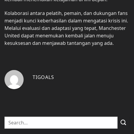
Kolaborasi antara pelatih, pemain, dan dukungan fans
menjadi kunci keberhasilan dalam mengatasi krisis ini.
Melalui evaluasi dan adaptasi yang tepat, Manchester
United dapat menemukan kembali jalan menuju
kesuksesan dan menjawab tantangan yang ada.
TIGOALS