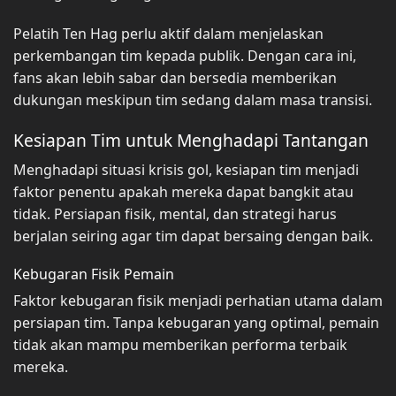
Pelatih Ten Hag perlu aktif dalam menjelaskan
perkembangan tim kepada publik. Dengan cara ini,
fans akan lebih sabar dan bersedia memberikan
dukungan meskipun tim sedang dalam masa transisi.
Kesiapan Tim untuk Menghadapi Tantangan
Menghadapi situasi krisis gol, kesiapan tim menjadi
faktor penentu apakah mereka dapat bangkit atau
tidak. Persiapan fisik, mental, dan strategi harus
berjalan seiring agar tim dapat bersaing dengan baik.
Kebugaran Fisik Pemain
Faktor kebugaran fisik menjadi perhatian utama dalam
persiapan tim. Tanpa kebugaran yang optimal, pemain
tidak akan mampu memberikan performa terbaik
mereka.