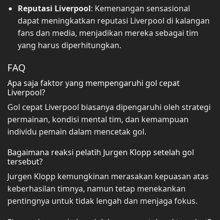
Reputasi Liverpool
: Kemenangan sensasional
dapat meningkatkan reputasi Liverpool di kalangan
fans dan media, menjadikan mereka sebagai tim
yang harus diperhitungkan.
FAQ
Apa saja faktor yang mempengaruhi gol cepat
Liverpool?
Gol cepat Liverpool biasanya dipengaruhi oleh strategi
permainan, kondisi mental tim, dan kemampuan
individu pemain dalam mencetak gol.
Bagaimana reaksi pelatih Jurgen Klopp setelah gol
tersebut?
Jurgen Klopp kemungkinan merasakan kepuasan atas
keberhasilan timnya, namun tetap menekankan
pentingnya untuk tidak lengah dan menjaga fokus.