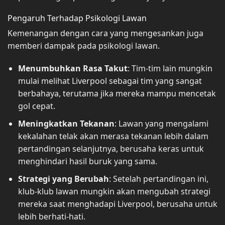
Pengaruh Terhadap Psikologi Lawan
Kemenangan dengan cara yang mengesankan juga
memberi dampak pada psikologi lawan.
Menumbuhkan Rasa Takut
: Tim-tim lain mungkin
mulai melihat Liverpool sebagai tim yang sangat
berbahaya, terutama jika mereka mampu mencetak
gol cepat.
Meningkatkan Tekanan
: Lawan yang mengalami
kekalahan telak akan merasa tekanan lebih dalam
pertandingan selanjutnya, berusaha keras untuk
menghindari hasil buruk yang sama.
Strategi yang Berubah
: Setelah pertandingan ini,
klub-klub lawan mungkin akan mengubah strategi
mereka saat menghadapi Liverpool, berusaha untuk
lebih berhati-hati.