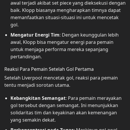
awal terjadi akibat set piece yang dieksekusi dengan
baik. Klopp biasanya mengharapkan timnya dapat
memanfaatkan situasi-situasi ini untuk mencetak
gol.
Mengatur Energi Tim
: Dengan keunggulan lebih
awal, Klopp bisa mengatur energi para pemain
untuk menjaga performa mereka sepanjang
pertandingan.
Reaksi Para Pemain Setelah Gol Pertama
Setelah Liverpool mencetak gol, reaksi para pemain
tentu menjadi sorotan utama.
Kebangkitan Semangat
: Para pemain merayakan
gol tersebut dengan semangat. Ini menunjukkan
solidaritas tim dan keyakinan akan kemenangan
yang semakin dekat.
Berkonsentrasi pada Tugas
: Meskipun gol awal