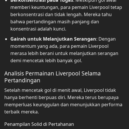
memberi keuntungan, para pemain Liverpool tetap
berkonsentrasi dan tidak lengah. Mereka tahu
bahwa pertandingan masih panjang dan
konsentrasi adalah kunci.
Gairah untuk Melanjutkan Serangan
: Dengan
momentum yang ada, para pemain Liverpool
merasa lebih berani untuk melanjutkan serangan
demi mencetak lebih banyak gol.
Analisis Permainan Liverpool Selama
Pertandingan
Setelah mencetak gol di menit awal, Liverpool tidak
hanya berhenti berpuas diri. Mereka terus berupaya
memperluas keunggulan dan menunjukkan performa
terbaik mereka.
Penampilan Solid di Pertahanan