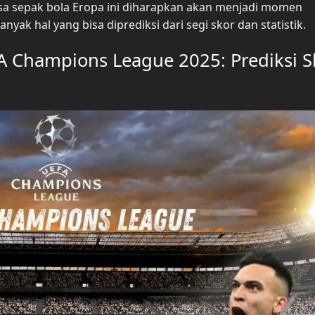
asa sepak bola Eropa ini diharapkan akan menjadi momen
yak hal yang bisa diprediksi dari segi skor dan statistik.
FA Champions League 2025: Prediksi S