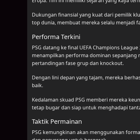
Eropa. Tim ini memiliki sejarah yang kaya ter
Dukungan finansial yang kuat dari pemilik
top dunia, membuat mereka selalu menjadi fav
Performa Terkini
PSG datang ke final UEFA Champions League
menampilkan performa dominan sepanjang 
pertandingan fase grup dan knockout.
Dengan lini depan yang tajam, mereka berhas
baik.
Kedalaman skuad PSG memberi mereka keunt
tetap bugar dan siap untuk menghadapi tant
Taktik Permainan
PSG kemungkinan akan menggunakan formasi 