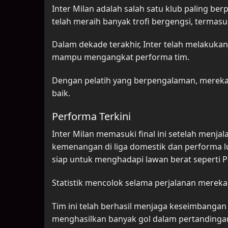
Inter Milan adalah salah satu klub paling berp
telah meraih banyak trofi bergengsi, termas
Dalam dekade terakhir, Inter telah melakuk
mampu mengangkat performa tim.
Dengan pelatih yang berpengalaman, mereka 
baik.
Performa Terkini
Inter Milan memasuki final ini setelah menj
kemenangan di liga domestik dan performa l
siap untuk menghadapi lawan berat seperti P
Statistik mencolok selama perjalanan merek
Tim ini telah berhasil menjaga keseimbanga
menghasilkan banyak gol dalam pertandinga