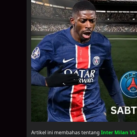
Artikel ini membahas tentang
Inter Milan VS