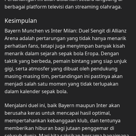
berbagai platform televisi dan streaming olahraga.
Kesimpulan
Bayern Munchen vs Inter Milan: Duel Sengit di Allianz
Arena adalah pertarungan yang tidak hanya menarik
perhatian fans, tetapi juga menyimpan banyak kisah
menarik dalam sejarah sepak bola Eropa. Dengan
taktik yang berbeda, pemain bintang yang siap unjuk
gigi, serta atmosfer yang dibuat oleh pendukung
masing-masing tim, pertandingan ini pastinya akan
menjadi salah satu momen yang tidak terlupakan
dalam kalender sepak bola.
Menjalani duel ini, baik Bayern maupun Inter akan
berusaha keras untuk mencapai hasil optimal,
mempertahankan kebanggaan klub, dan tentunya
memberikan hiburan bagi jutaan penggemar di
seluruh dunia. Mari kita saksikan bersama bagaimana