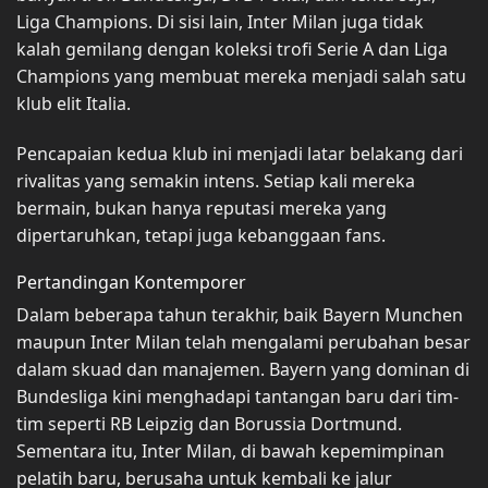
Liga Champions. Di sisi lain, Inter Milan juga tidak
kalah gemilang dengan koleksi trofi Serie A dan Liga
Champions yang membuat mereka menjadi salah satu
klub elit Italia.
Pencapaian kedua klub ini menjadi latar belakang dari
rivalitas yang semakin intens. Setiap kali mereka
bermain, bukan hanya reputasi mereka yang
dipertaruhkan, tetapi juga kebanggaan fans.
Pertandingan Kontemporer
Dalam beberapa tahun terakhir, baik Bayern Munchen
maupun Inter Milan telah mengalami perubahan besar
dalam skuad dan manajemen. Bayern yang dominan di
Bundesliga kini menghadapi tantangan baru dari tim-
tim seperti RB Leipzig dan Borussia Dortmund.
Sementara itu, Inter Milan, di bawah kepemimpinan
pelatih baru, berusaha untuk kembali ke jalur