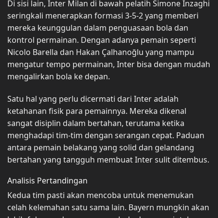
Di sisi lain, Inter Milan di bawah pelatih Simone Inzaghi
seringkali menerapkan formasi 3-5-2 yang memberi
mereka keunggulan dalam penguasaan bola dan
kontrol permainan. Dengan adanya pemain seperti
Nicolo Barella dan Hakan Çalhanoğlu yang mampu
mengatur tempo permainan, Inter bisa dengan mudah
mengalirkan bola ke depan.
Satu hal yang perlu dicermati dari Inter adalah
ketahanan fisik para pemainnya. Mereka dikenal
sangat disiplin dalam bertahan, terutama ketika
menghadapi tim-tim dengan serangan cepat. Paduan
antara pemain belakang yang solid dan gelandang
bertahan yang tangguh membuat Inter sulit ditembus.
Analisis Pertandingan
Kedua tim pasti akan mencoba untuk menemukan
celah kelemahan satu sama lain. Bayern mungkin akan