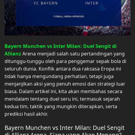
Bayern Munchen vs Inter Milan: Duel Sengit di
Allianz
Arena menjadi salah satu pertandingan yang
ditunggu-tunggu oleh para penggemar sepak bola di
seluruh dunia. Konflik antara dua raksasa Eropa ini
tidak hanya mengundang perhatian, tetapi juga
menjanjikan aksi yang penuh emosi dan strategi luar
biasa. Dalam artikel ini, kita akan membahas secara
mendalam tentang duel seru ini, termasuk sejarah
kedua tim, taktik yang mungkin diterapkan, serta
prediksi hasil akhir.
Bayern Munchen vs Inter Milan: Duel Sengit
di Allianz Arena, Siapa yang Akan Menang?