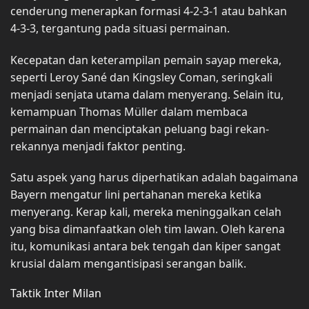
cenderung menerapkan formasi 4-2-3-1 atau bahkan
4-3-3, tergantung pada situasi permainan.
Kecepatan dan keterampilan pemain sayap mereka,
seperti Leroy Sané dan Kingsley Coman, seringkali
menjadi senjata utama dalam menyerang. Selain itu,
kemampuan Thomas Müller dalam membaca
permainan dan menciptakan peluang bagi rekan-
rekannya menjadi faktor penting.
Satu aspek yang harus diperhatikan adalah bagaimana
Bayern mengatur lini pertahanan mereka ketika
menyerang. Kerap kali, mereka meninggalkan celah
yang bisa dimanfaatkan oleh tim lawan. Oleh karena
itu, komunikasi antara bek tengah dan kiper sangat
krusial dalam mengantisipasi serangan balik.
Taktik Inter Milan