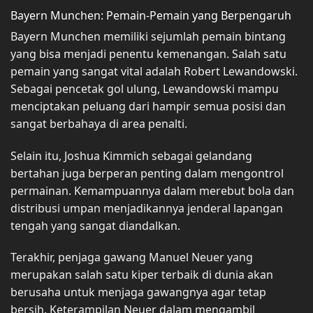
Bayern Munchen: Pemain-Pemain yang Berpengaruh
Bayern Munchen memiliki sejumlah pemain bintang
yang bisa menjadi penentu kemenangan. Salah satu
pemain yang sangat vital adalah Robert Lewandowski.
Sebagai pencetak gol ulung, Lewandowski mampu
menciptakan peluang dari hampir semua posisi dan
sangat berbahaya di area penalti.
Selain itu, Joshua Kimmich sebagai gelandang
bertahan juga berperan penting dalam mengontrol
permainan. Kemampuannya dalam merebut bola dan
distribusi umpan menjadikannya jenderal lapangan
tengah yang sangat diandalkan.
Terakhir, penjaga gawang Manuel Neuer yang
merupakan salah satu kiper terbaik di dunia akan
berusaha untuk menjaga gawangnya agar tetap
bersih. Keterampilan Neuer dalam mengambil