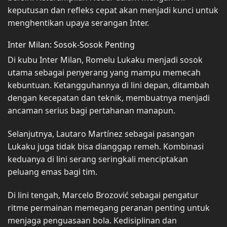
keputusan dan refleks cepat akan menjadi kunci untuk
menghentikan upaya serangan Inter.
Inter Milan: Sosok-Sosok Penting
Di kubu Inter Milan, Romelu Lukaku menjadi sosok
utama sebagai penyerang yang mampu memecah
kebuntuan. Ketangguhannya di lini depan, ditambah
dengan kecepatan dan teknik, membuatnya menjadi
ancaman serius bagi pertahanan manapun.
Selanjutnya, Lautaro Martínez sebagai pasangan
Lukaku juga tidak bisa dianggap remeh. Kombinasi
keduanya di lini serang seringkali menciptakan
peluang emas bagi tim.
Di lini tengah, Marcelo Brozović sebagai pengatur
ritme permainan memegang peranan penting untuk
menjaga penguasaan bola. Kedisiplinan dan